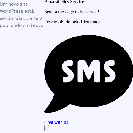
Bioaesthetics Service
Um novo site
WordPress está
Send a message to be served!
sendo criado e será
Desenvolvido pelo Elementor
publicado em breve
Chat with us!