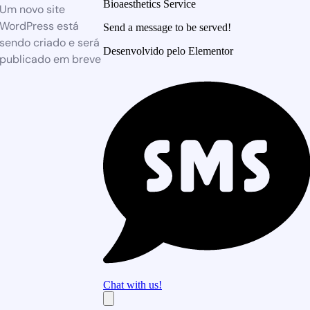
Bioaesthetics Service
Um novo site
WordPress está
Send a message to be served!
sendo criado e será
Desenvolvido pelo Elementor
publicado em breve
Chat with us!