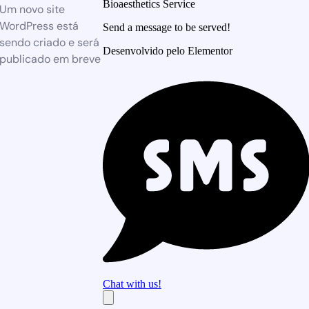
Bioaesthetics Service
Um novo site
WordPress está
Send a message to be served!
sendo criado e será
Desenvolvido pelo Elementor
publicado em breve
Chat with us!